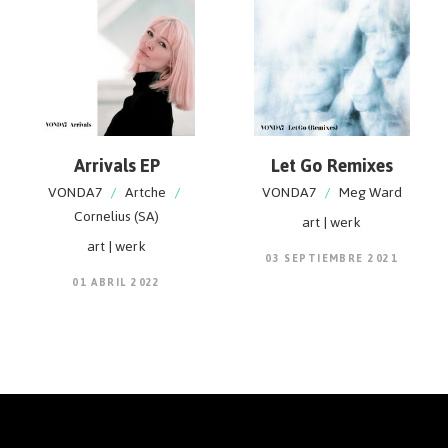
Arrivals EP
Let Go Remixes
VONDA7
/
Artche
/
VONDA7
/
Meg Ward
Cornelius (SA)
art | werk
art | werk
03 SEPTIEMBRE 2021
01 ABRIL 2022