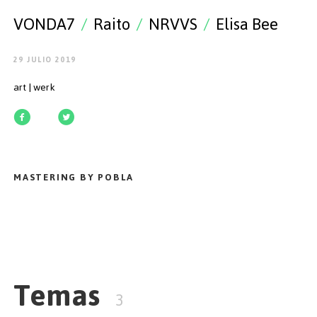
EMPEZAR
VONDA7
/
Raito
/
NRVVS
/
Elisa Bee
29 JULIO 2019
art | werk
ESPAÑOL
/
ENGLISH
MASTERING BY POBLA
Temas
3