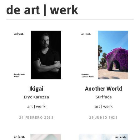
de art | werk
Ikigai
Another World
Eryc Karezza
Surfface
art | werk
art | werk
24 FEBRERO 2023
29 JUNIO 2022