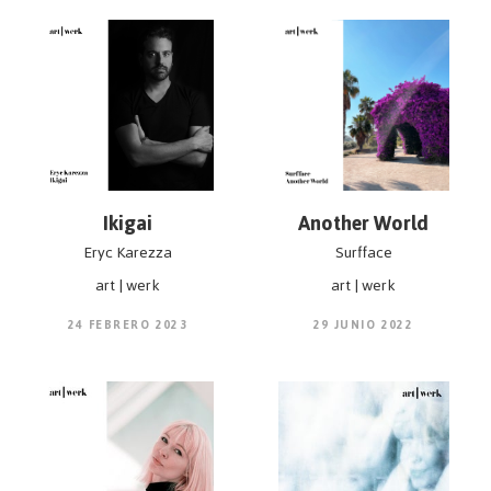
Ikigai
Another World
Eryc Karezza
Surfface
art | werk
art | werk
24 FEBRERO 2023
29 JUNIO 2022