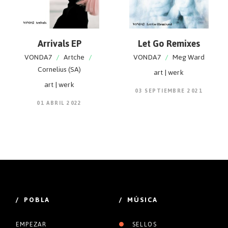
Arrivals EP
Let Go Remixes
VONDA7
/
Artche
/
VONDA7
/
Meg Ward
Cornelius (SA)
art | werk
art | werk
03 SEPTIEMBRE 2021
01 ABRIL 2022
/ POBLA
/ MÚSICA
EMPEZAR
SELLOS