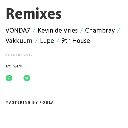
EMPEZAR
Remixes
VONDA7
/
Kevin de Vries
/
Chambray
/
Vakkuum
/
Lupe
/
9th House
ESPAÑOL
/
ENGLISH
21 ENERO 2019
art | werk
MASTERING BY POBLA