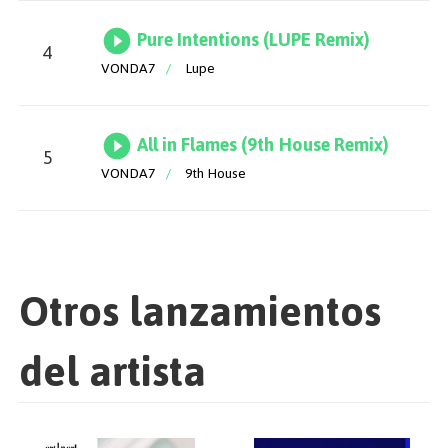
Pure Intentions (LUPE Remix)
4
VONDA7
/
Lupe
All in Flames (9th House Remix)
5
VONDA7
/
9th House
Otros lanzamientos
del artista