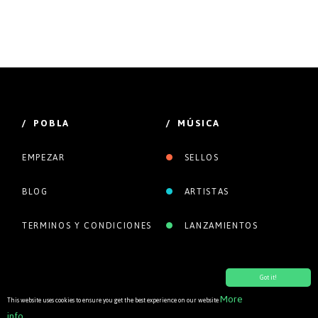
/ POBLA
/ MÚSICA
EMPEZAR
SELLOS
BLOG
ARTISTAS
TERMINOS Y CONDICIONES
LANZAMIENTOS
Got it!
More
This website uses cookies to ensure you get the best experience on our website
info