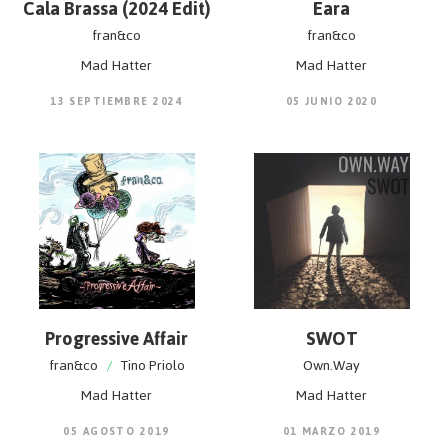
Cala Brassa (2024 Edit)
Eara
fran&co
fran&co
Mad Hatter
Mad Hatter
13 SEPTIEMBRE 2024
05 JUNIO 2020
Progressive Affair
SWOT
fran&co
/
Tino Priolo
Own.Way
Mad Hatter
Mad Hatter
05 AGOSTO 2019
01 MARZO 2019