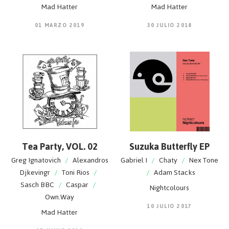
Mad Hatter
Mad Hatter
01 MARZO 2019
30 JULIO 2018
Tea Party, VOL. 02
Suzuka Butterfly EP
Greg Ignatovich
/
Alexandros
Gabriel I
/
Chaty
/
Nex Tone
Djkevingr
/
Toni Rios
/
/
Adam Stacks
Sasch BBC
/
Caspar
/
Nightcolours
Own.Way
10 JULIO 2017
Mad Hatter