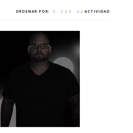
ORDENAR POR:
A - Z
/
Z - A
/
ACTIVIDAD