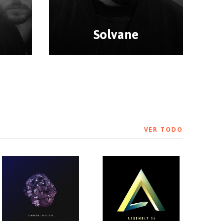
Solvane
VER TODO