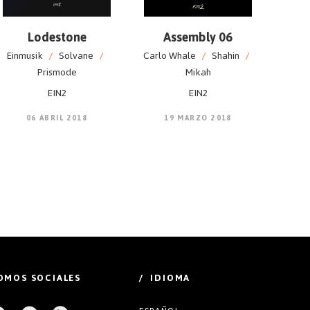
Lodestone
Assembly 06
Einmusik
/
Solvane
/
Carlo Whale
/
Shahin
/
Prismode
Mikah
EIN2
EIN2
06 ABRIL 2018
19 MARZO 2018
OMOS SOCIALES
/ IDIOMA