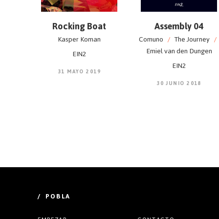
Rocking Boat
Assembly 04
Kasper Koman
Comuno
/
The Journey
/
Emiel van den Dungen
EIN2
EIN2
31 MAYO 2019
30 JUNIO 2018
/ POBLA