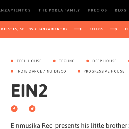
LANZAMIENTOS
THE POBLA FAMILY
PRECIOS
BLOG
ARTISTAS, SELLOS Y LANZAMIENTOS
SELLOS
E
TECH HOUSE
TECHNO
DEEP HOUSE
INDIE DANCE / NU DISCO
PROGRESSIVE HOUSE
EIN2
Einmusika Rec. presents his little brother: