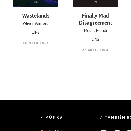
Wastelands
Finally Mad
Disagreement
Oliver Winters
Moses Mehdi
EIN2
EIN2
18 MAYO 2018
27 ABRIL 2018
/ MÚSICA
/ TAMBIÉN S