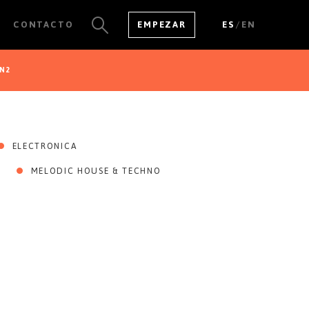
/
CONTACTO
EMPEZAR
ES
EN
IN2
VER TODOS LOS
RESULTADOS
ELECTRONICA
MELODIC HOUSE & TECHNO