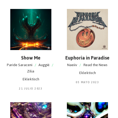
Show Me
Euphoria in Paradise
Paride Saraceni
/
Auggië
/
Naeiiv
/
Read the News
Zilia
Eklektisch
Eklektisch
05 MAYO 2023
21 JULIO 2023