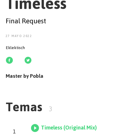
Timeless
EMPEZAR
Final Request
27 MAYO 2022
ESPAÑOL
/
ENGLISH
Eklektisch
Master by Pobla
Temas
3
Timeless (Original Mix)
1