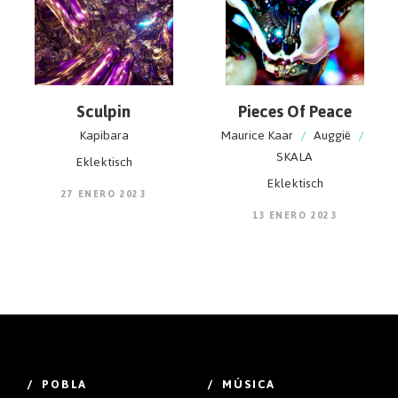
Sculpin
Pieces Of Peace
Kapibara
Maurice Kaar
/
Auggië
/
SKALA
Eklektisch
Eklektisch
27 ENERO 2023
13 ENERO 2023
/ POBLA
/ MÚSICA