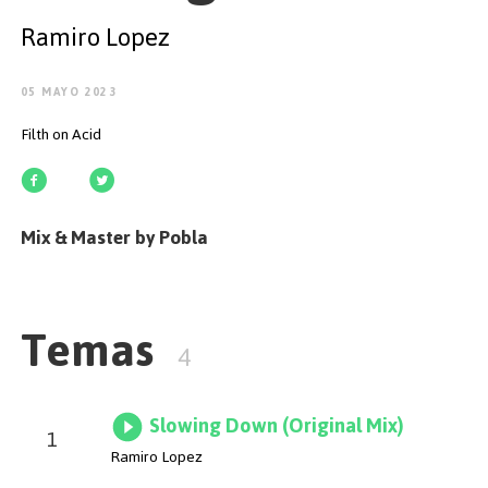
EMPEZAR
Ramiro Lopez
05 MAYO 2023
Filth on Acid
ESPAÑOL
/
ENGLISH
Mix & Master by Pobla
Temas
4
Slowing Down (Original Mix)
1
Ramiro Lopez