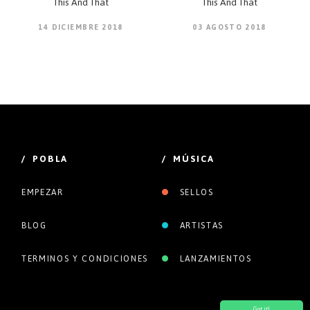
This And That
This And That
14 DICIEMBRE 2018
03 AGOSTO 2018
/ POBLA
/ MÚSICA
EMPEZAR
SELLOS
BLOG
ARTISTAS
TERMINOS Y CONDICIONES
LANZAMIENTOS
Got it!