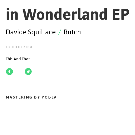
EMPEZAR
in Wonderland EP
Davide Squillace
/
Butch
ESPAÑOL
/
ENGLISH
13 JULIO 2018
This And That
MASTERING BY POBLA