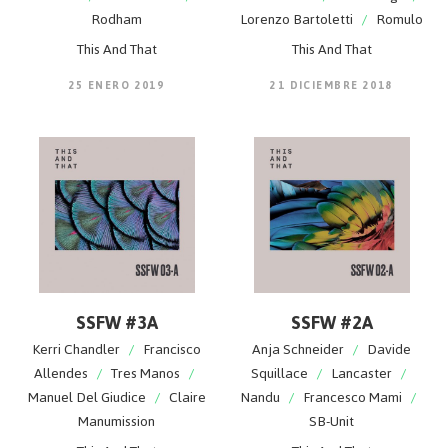
Rodham
Lorenzo Bartoletti
/
Romulo
This And That
This And That
25 ENERO 2019
21 DICIEMBRE 2018
SSFW #3A
SSFW #2A
Kerri Chandler
/
Francisco
Anja Schneider
/
Davide
Allendes
/
Tres Manos
/
Squillace
/
Lancaster
/
Manuel Del Giudice
/
Claire
Nandu
/
Francesco Mami
/
Manumission
SB-Unit