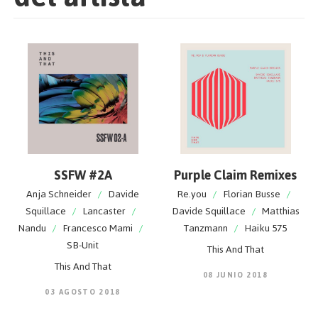
SSFW #2A
Purple Claim Remixes
Anja Schneider
/
Davide
Re.you
/
Florian Busse
/
Squillace
/
Lancaster
/
Davide Squillace
/
Matthias
Nandu
/
Francesco Mami
/
Tanzmann
/
Haiku 575
SB-Unit
This And That
This And That
08 JUNIO 2018
03 AGOSTO 2018