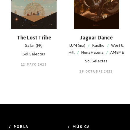
The Lost Tribe
Jaguar Dance
Safar (FR)
LUM (mx)
/
Raidho
/
West &
Hill
/
NenaHalena
/
AMEME
Sol Selectas
Sol Selectas
12 MAYO 2023
28 OCTUBRE 2022
/ POBLA
/ MÚSICA