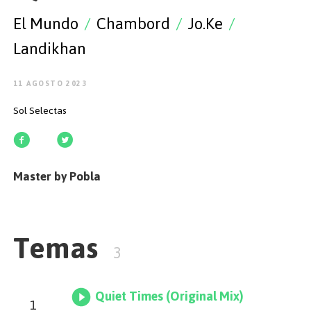
EMPEZAR
El Mundo
/
Chambord
/
Jo.Ke
/
Landikhan
11 AGOSTO 2023
ESPAÑOL
/
ENGLISH
Sol Selectas
Master by Pobla
Temas
3
Quiet Times (Original Mix)
1