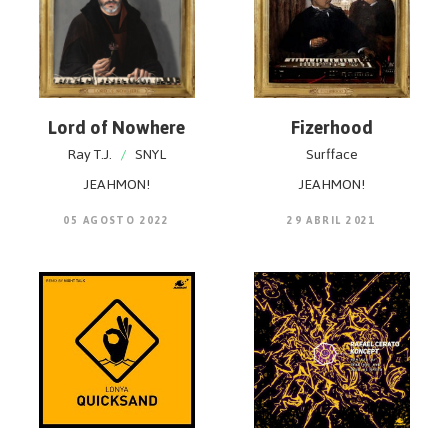
Lord of Nowhere
Fizerhood
Ray T.J.
/
SNYL
Surfface
JEAHMON!
JEAHMON!
05 AGOSTO 2022
29 ABRIL 2021