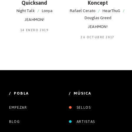
Quicksand
Koncept
Night Talk
/
Lonya
Rafael Cerato
/
HearThuG
/
Douglas Greed
JEAHMON!
JEAHMON!
14 ENERO 2019
26 OCTUBRE 2017
/ POBLA
/ MÚSICA
EMPEZAR
SELLOS
BLOG
ARTISTAS