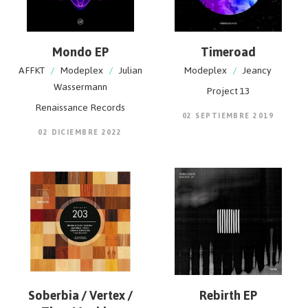
Mondo EP
Timeroad
AFFKT
/
Modeplex
/
Julian
Modeplex
/
Jeancy
Wassermann
Project 13
Renaissance Records
02 SEPTIEMBRE 2019
02 DICIEMBRE 2022
Soberbia / Vertex /
Rebirth EP