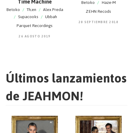
Time Machine
Betoko
/
Haze-M
Betoko
/
Th;en
/
Alex Preda
ZEHN Recods
/
Supacooks
/
Ubbah
28 SEPTIEMBRE 2018
Parquet Recordings
26 AGOSTO 2019
Últimos lanzamientos
de JEAHMON!