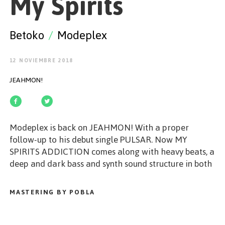
My Spirits
EMPEZAR
Betoko
/
Modeplex
12 NOVIEMBRE 2018
ESPAÑOL
/
ENGLISH
JEAHMON!
Modeplex is back on JEAHMON! With a proper
follow-up to his debut single PULSAR. Now MY
SPIRITS ADDICTION comes along with heavy beats, a
deep and dark bass and synth sound structure in both
Originals with Dave s typical hand script. Having
Betoko on our side we are happy to give this release
MASTERING BY POBLA
the final dancefloor touch it needs. Pure progressive,
pure melodic, deep and dark harmonies united.
Simply our addiction!