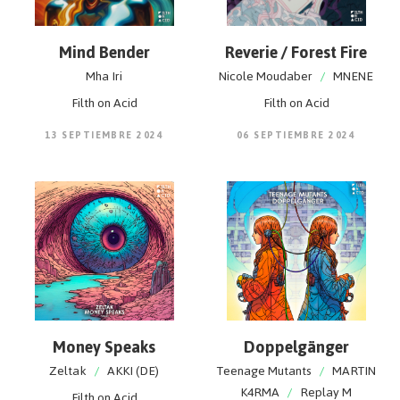
Mind Bender
Reverie / Forest Fire
Mha Iri
Nicole Moudaber
/
MNENE
Filth on Acid
Filth on Acid
13 SEPTIEMBRE 2024
06 SEPTIEMBRE 2024
Money Speaks
Doppelgänger
Zeltak
/
AKKI (DE)
Teenage Mutants
/
MARTIN
K4RMA
/
Replay M
Filth on Acid