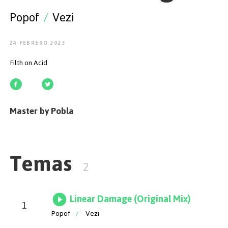
EMPEZAR
Popof
/
Vezi
24 FEBRERO 2023
Filth on Acid
ESPAÑOL
/
ENGLISH
Master by Pobla
Temas
2
Linear Damage (Original Mix)
1
Popof
/
Vezi