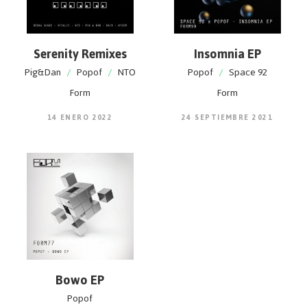
Serenity Remixes
Insomnia EP
Pig&Dan
/
Popof
/
NTO
Popof
/
Space 92
Form
Form
14 ENERO 2022
24 SEPTIEMBRE 2021
Bowo EP
Popof