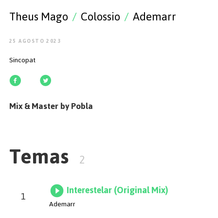
EMPEZAR
Theus Mago
/
Colossio
/
Ademarr
25 AGOSTO 2023
Sincopat
ESPAÑOL
/
ENGLISH
Mix & Master by Pobla
Temas
2
Interestelar (Original Mix)
1
Ademarr