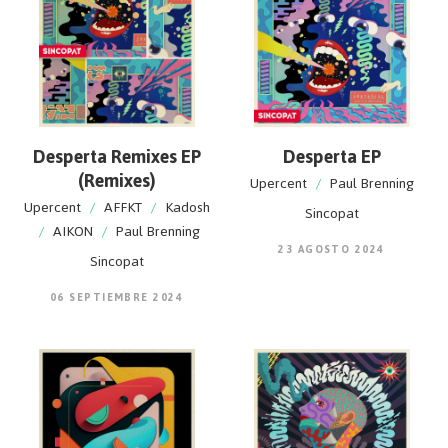
Desperta Remixes EP
Desperta EP
(Remixes)
Upercent
/
Paul Brenning
Upercent
/
AFFKT
/
Kadosh
Sincopat
/
AIKON
/
Paul Brenning
23 AGOSTO 2024
Sincopat
06 SEPTIEMBRE 2024