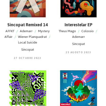
Sincopat Remixed 14
Interestelar EP
AFFKT
/
Ademarr
/
Mystery
Theus Mago
/
Colossio
/
Affair
/
Wiener Planquadrat
/
Ademarr
Local Suicide
Sincopat
Sincopat
25 AGOSTO 2023
27 OCTUBRE 2023