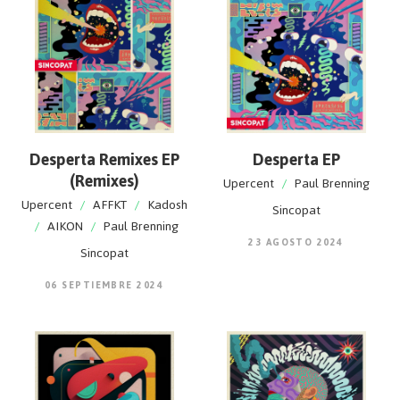
Desperta Remixes EP
Desperta EP
(Remixes)
Upercent
/
Paul Brenning
Upercent
/
AFFKT
/
Kadosh
Sincopat
/
AIKON
/
Paul Brenning
23 AGOSTO 2024
Sincopat
06 SEPTIEMBRE 2024