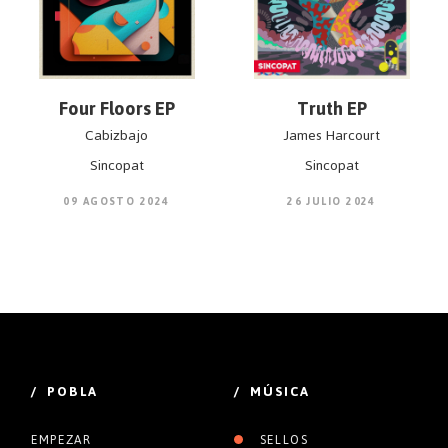
Four Floors EP
Truth EP
Cabizbajo
James Harcourt
Sincopat
Sincopat
09 AGOSTO 2024
26 JULIO 2024
/ POBLA
/ MÚSICA
EMPEZAR
SELLOS