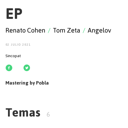
EMPEZAR
EP
Renato Cohen
/
Tom Zeta
/
Angelov
ESPAÑOL
/
ENGLISH
02 JULIO 2021
Sincopat
Mastering by Pobla
Temas
6