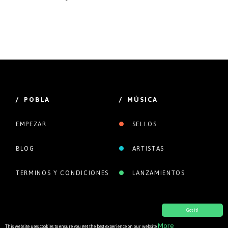
/ POBLA
/ MÚSICA
EMPEZAR
SELLOS
BLOG
ARTISTAS
TERMINOS Y CONDICIONES
LANZAMIENTOS
Got it!
More
This website uses cookies to ensure you get the best experience on our website