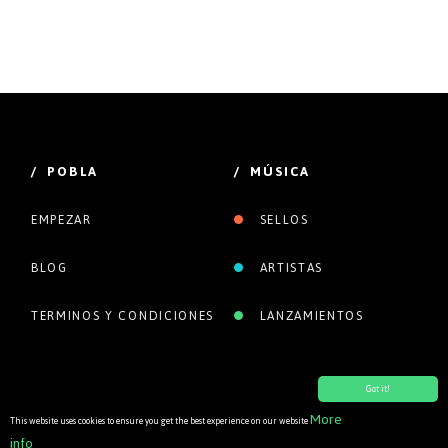
/ POBLA
/ MÚSICA
EMPEZAR
SELLOS
BLOG
ARTISTAS
TERMINOS Y CONDICIONES
LANZAMIENTOS
Got it!
More
This website uses cookies to ensure you get the best experience on our website
info