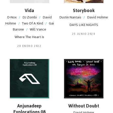
Vida
Storybook
D-Nox
/
DJ Zombi
/
David
Dustin Nantais
/
David Hohme
Hohme
/
Two Of A Kind
/
Gai
DAYS LIKE NIGHTS
Barone
/
Will Vance
25 JUNIO 2020
Where The Heart Is
28 ENERO 2022
Anjunadeep
Without Doubt
Explorations 08
David Hohme