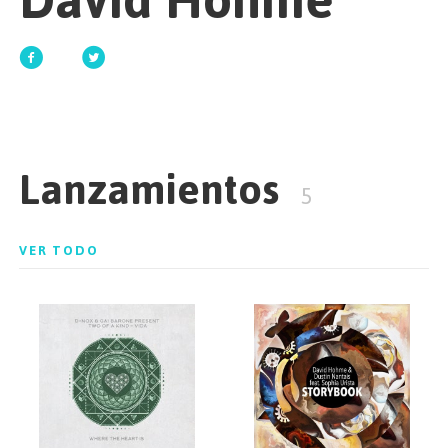
David Hohme
EMPEZAR
ESPAÑOL
/
ENGLISH
Lanzamientos
5
VER TODO