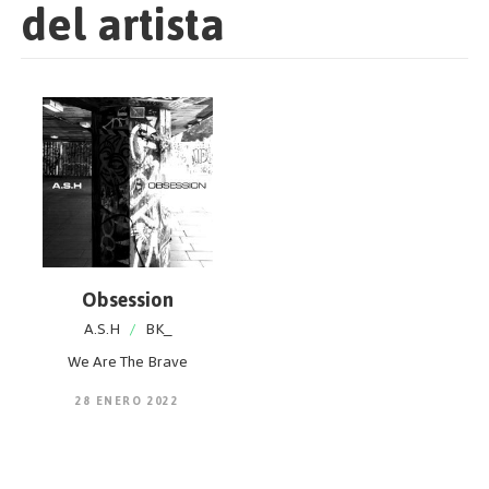
del artista
Obsession
A.S.H
/
BK_
We Are The Brave
28 ENERO 2022