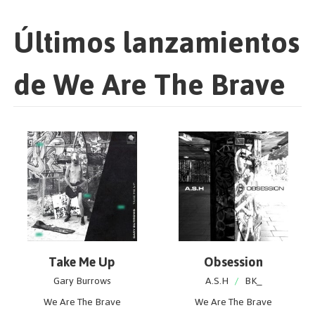
Últimos lanzamientos
de We Are The Brave
Take Me Up
Obsession
Gary Burrows
A.S.H
/
BK_
We Are The Brave
We Are The Brave