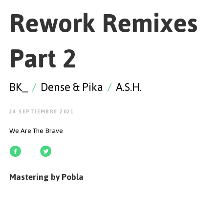
EMPEZAR
Rework Remixes
Part 2
ESPAÑOL
/
ENGLISH
BK_
/
Dense & Pika
/
A.S.H.
24 SEPTIEMBRE 2021
We Are The Brave
Mastering by Pobla