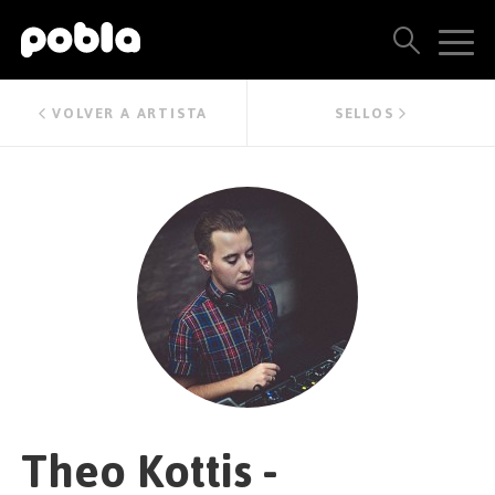
ARTISTAS, SELLOS Y LANZAMIENTOS
VOLVER A ARTISTA
SELLOS
THE POBLA FAMILY
VER TODOS LOS RESULTADOS
PRECIOS
BLOG
CONTACTO
Theo Kottis -