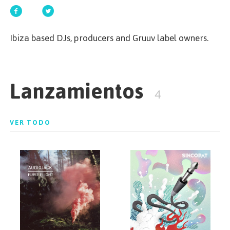
EMPEZAR
Ibiza based DJs, producers and Gruuv label owners.
ESPAÑOL
/
ENGLISH
Lanzamientos
4
VER TODO